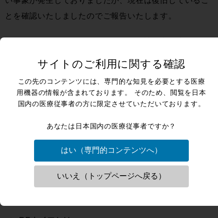
い事象が発生しておりましたが、現在は復旧しているこ
とを確認いたしましたのでご報告いたします。
ご不便をおかけいたしましたことをお詫び申し上げま
す。
サイトのご利用に関する確認
この先のコンテンツには、専門的な知見を必要とする医療
用機器の情報が含まれております。 そのため、閲覧を日本
国内の医療従事者の方に限定させていただいております。
あなたは日本国内の医療従事者ですか？
はい（専門的コンテンツへ）
ネクサスアーク
株式会社
NEXUS-Arc
（旧 株式会社ellman-Japan）
〒550-0003 大阪府大阪市西区京町堀一丁目8番33号
いいえ（トップページへ戻る）
電話番号:06-6448-2511