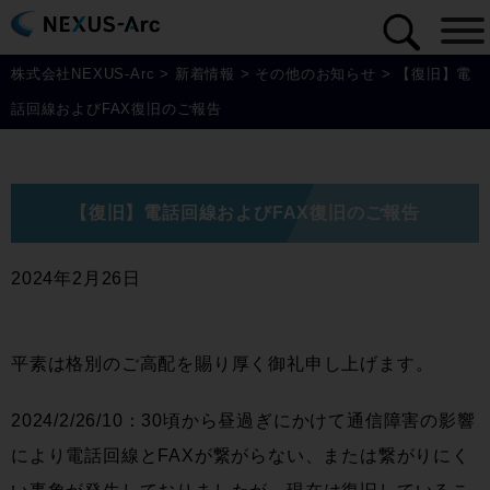
株式会社NEXUS-Arc
>
新着情報
>
その他のお知らせ
>
【復旧】電
話回線およびFAX復旧のご報告
【復旧】電話回線およびFAX復旧のご報告
2024年2月26日
平素は格別のご高配を賜り厚く御礼申し上げます。
2024/2/26/10：30頃から昼過ぎにかけて通信障害の影響
により電話回線とFAXが繋がらない、または繋がりにく