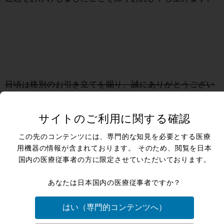
日頃は格別のお引き立てを賜り、誠にありがとうござい
ます。
現在、弊社の回線に不具合が発生しており、FAXがつな
サイトのご利用に関する確認
がらない状況となっております。
この先のコンテンツには、専門的な知見を必要とする医療
お客様には多大なるご迷惑をおかけしておりまして、誠
用機器の情報が含まれております。 そのため、閲覧を日本
国内の医療従事者の方に限定させていただいております。
に申し訳ございません。
現在、原因究明および早期復旧に向けて対応しておりま
あなたは日本国内の医療従事者ですか？
す。
はい（専門的コンテンツへ）
FAXに関してましては、2025年4月17日20時以降の受信