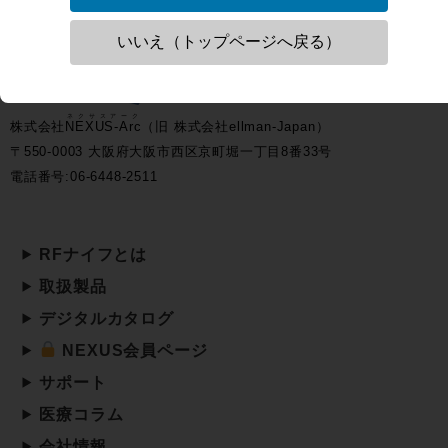
いいえ（トップページへ戻る）
ネクサスアーク
株式会社
NEXUS-Arc
（旧 株式会社ellman-Japan）
〒550-0003 大阪府大阪市西区京町堀一丁目8番33号
電話番号:06-6448-2511
RFナイフとは
取扱製品
デジタルカタログ
NEXUS会員ページ
サポート
医療コラム
会社情報