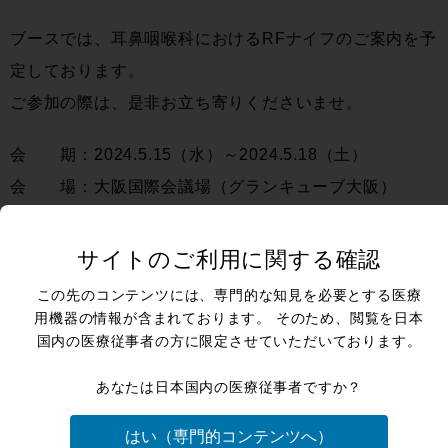
ブースでは、耳鼻咽喉科におけるRFナイフのご案内を予
定しております。
ご参加の際は、是非お立ち寄りくださいませ。
会 期：2024.5.15（水）～2024.5.18（土）
会 場：大阪国際会議場（グランキューブ大阪）
展示機器：サージトロンDual EMC、RFナイフ電極、
吸
引凝固電極一体型(13cm）RF-SC110
、その他RFknife用
サイトのご利用に関する確認
アクセサリー
この先のコンテンツには、専門的な知見を必要とする医療
用機器の情報が含まれております。 そのため、閲覧を日本
【外部リンク】第125回日本耳鼻咽喉科頭頸部外科学会
国内の医療従事者の方に限定させていただいております。
総会・学術講演会
あなたは日本国内の医療従事者ですか？
はい（専門的コンテンツへ）