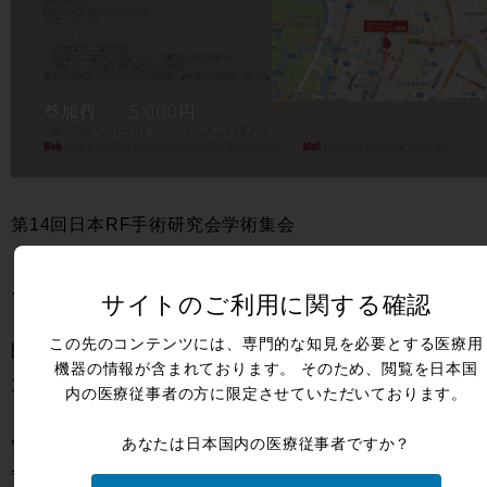
第14回日本RF手術研究会学術集会
「原理からみるRFの用途」眼瞼操作のハンズオンセミナ
ー
サイトのご利用に関する確認
この先のコンテンツには、専門的な知見を必要とする医療用
開催日：2017年10月29日(日)
機器の情報が含まれております。 そのため、閲覧を日本国
11:00~16:00(10:30受付)
内の医療従事者の方に限定させていただいております。
会場：ステーションコンファレンス東京 会議室605
あなたは日本国内の医療従事者ですか？
〒100-0005 東京都千代田区丸の内1-7-12 サピアタワー