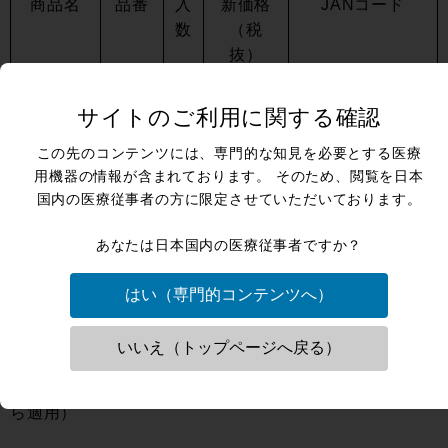
商品名
品番
入
新価格
JANコード
数
（税
抜）
IEC 用標
IEC-
1
¥48,000
4560214298717
サイトのご利用に関する確認
準ハンド
HP1-
ピースM
M
この先のコンテンツには、専門的な知見を必要とする医療
シリーズ
用機器の情報が含まれております。 そのため、閲覧を日本
国内の医療従事者の方に限定させていただいております。
IECバイ
IEC-
1
¥48,000
4560214298663
あなたは日本国内の医療従事者ですか？
ポーラコ
JXB-
ード
M
はい（専門的コンテンツへ）
【改定時期】
いいえ（トップページへ戻る）
2024 年8 月1 日（2024 年7 月31 日午後 弊社受注分か
ら適用）