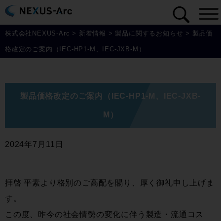
株式会社NEXUS-Arc
>
新着情報
>
製品に関するお知らせ
>
製品価
格改定のご案内（IEC-HP1-M、IEC-JXB-M）
製品価格改定のご案内（IEC-HP1-M、IEC-JXB-
M）
2024年7月11日
拝啓 平素より格別のご高配を賜り、厚く御礼申し上げま
す。
この度、昨今の社会情勢の変化に伴う製造・流通コス