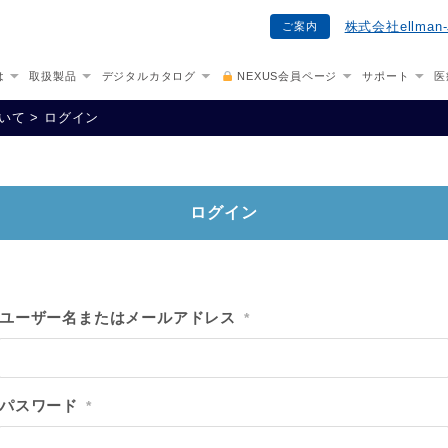
株式会社ellma
ご案内
は
取扱製品
デジタルカタログ
NEXUS会員ページ
サポート
医
ついて
>
ログイン
ログイン
ユーザー名またはメールアドレス
*
パスワード
*