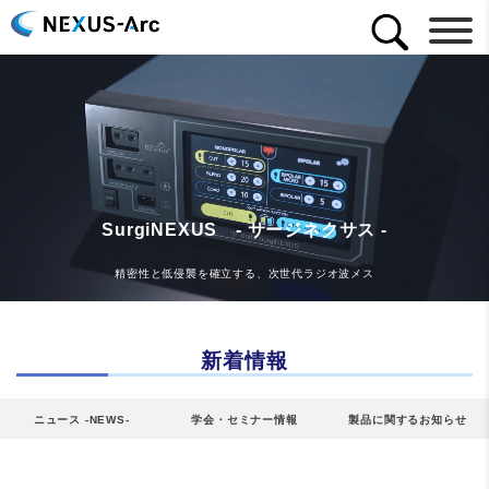
SurgiNEXUS - サージネクサス -
精密性と低侵襲を確立する、次世代ラジオ波メス
新着情報
ニュース -NEWS-
学会・セミナー情報
製品に関するお知らせ