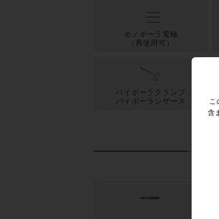
モノポーラ電極
（再使用可）
バイポーラクランプ
バイポーラシザーズ
こ
含