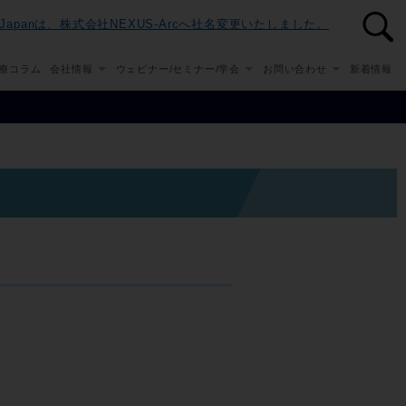
n-Japanは、株式会社NEXUS-Arcへ社名変更いたしました。
療コラム
会社情報
ウェビナー/セミナー/学会
お問い合わせ
新着情報