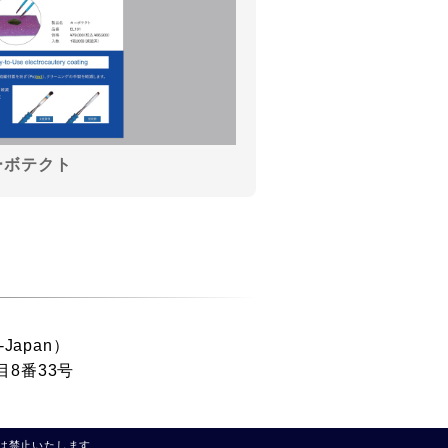
ーボテクト
-Japan）
目8番33号
、改変等は禁止いたします