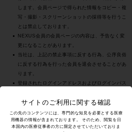
します。会員ページで得られた情報をコピー・複
写・撮影・スクリーンショットの採得等を行うこ
とは禁止しております。
NEXUS会員の会員ページの内容は、予告なく変
更になることがあります。
当社は、上記の禁止事項に反する行為、公序良俗
に反する行為を行った会員を退会させることがあ
ります。
登録されたログインアドレスおよびログインパス
ワードは会員本人のみが利用できるものとし、会
サイトのご利用に関する確認
員はそれらの管理について責任を負うものとし、
第三者への譲渡、承継、貸与、開示または漏洩を
この先のコンテンツには、専門的な知見を必要とする医療
用機器の情報が含まれております。 そのため、閲覧を日
してはならないものとします。
本国内の医療従事者の方に限定させていただいておりま
会員のログインアドレス、ログインパスワードお