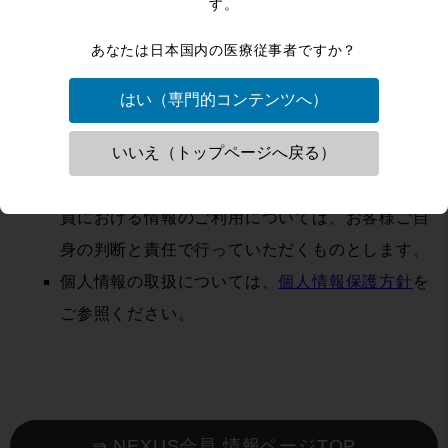
す。
よびその他の情報について、使用上の過失または
あなたは日本国内の医療従事者ですか？
第三者の不正使用等による損害について、当社は
責任を負わないものとします。
はい（専門的コンテンツへ）
NEXUS会員に記載された情報等については万全
いいえ（トップページへ戻る）
を期しておりますが、完全な正確性、安全性、有
用性を保証するものではありません。NEXUS会
員における情報のご利用については、お客様ご自
身の判断と責任で行っていただくものとします。
個人情報の取扱については、
個人情報保護方針
を
ご参照ください。
⇛ NEXUS会員 情報ページTOP