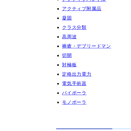
アクティブ附属品
凝固
クラス分類
高周波
褥瘡・デブリードマン
切開
対極板
定格出力電力
電気手術器
バイポーラ
モノポーラ