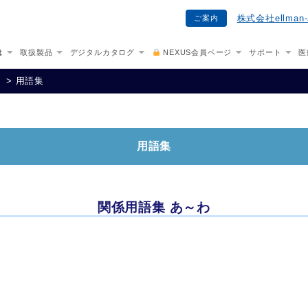
株式会社ellma
ご案内
は
取扱製品
デジタルカタログ
NEXUS会員ページ
サポート
医
ト
>
用語集
用語集
関係用語集 あ～わ