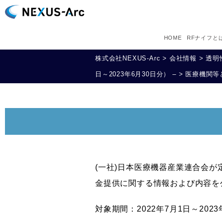
HOME
RFナイフと
株式会社NEXUS-Arc
>
会社情報
>
透明
日～2023年6月30日分） –
>
医療機関等
(一社)日本医療機器産業連合会
金提供に関する情報および内容を
対象期間：2022年7月1日～2023