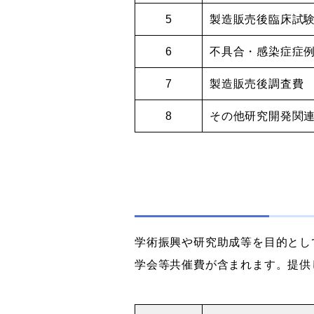
5
製造販売後臨床試
6
不具合・感染症症
7
製造販売後調査費
8
その他研究開発関
学術振興や研究助成等を目的とし
学会等共催費が含まれます。提供