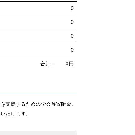
0
0
0
0
合計： 0円
催を支援するための学会等寄附金、
開いたします。