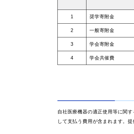
1
奨学寄附金
2
一般寄附金
3
学会寄附金
4
学会共催費
自社医療機器の適正使用等に関す
して支払う費用が含まれます。提