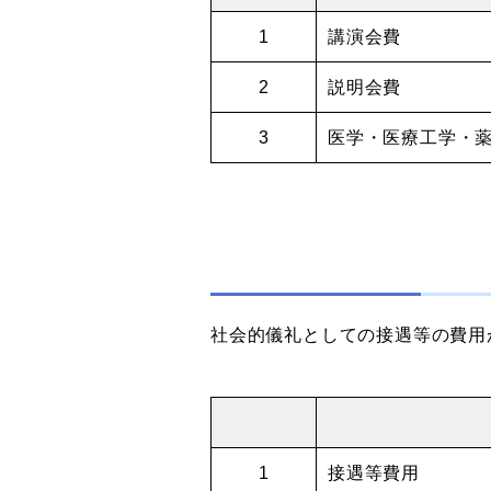
1
講演会費
2
説明会費
3
医学・医療工学・
社会的儀礼としての接遇等の費用
1
接遇等費用