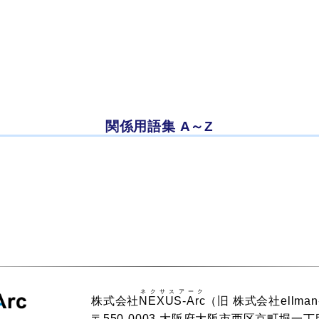
関係用語集 A～Z
ネクサスアーク
株式会社
NEXUS-Arc
（旧 株式会社ellman
〒550-0003 大阪府大阪市西区京町堀一丁