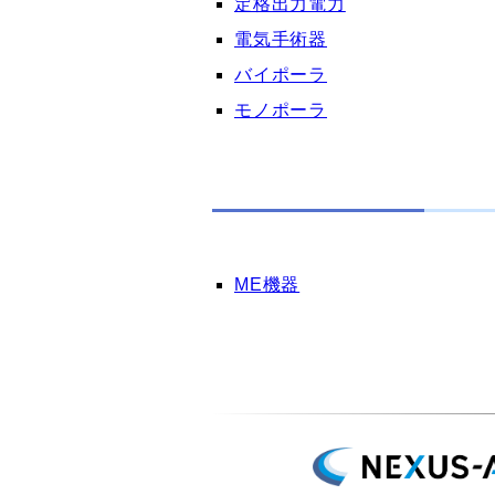
定格出力電力
電気手術器
バイポーラ
モノポーラ
ME機器