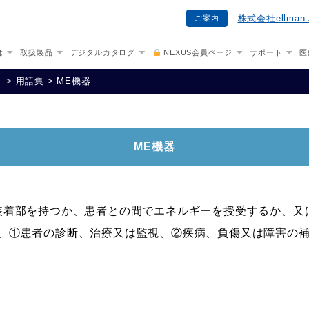
株式会社ellma
ご案内
は
取扱製品
デジタルカタログ
NEXUS会員ページ
サポート
医
ト
>
用語集
>
ME機器
ME機器
装着部を持つか、患者との間でエネルギーを授受するか、又
、①患者の診断、治療又は監視、②疾病、負傷又は障害の